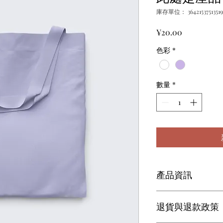
庫存單位： 36421537513519
價
¥20.00
格
色彩
*
數量
*
產品資訊
這是產品詳情，適合
退貨與退款政策
寸、材料、保固和清
品的獨特之處，以及