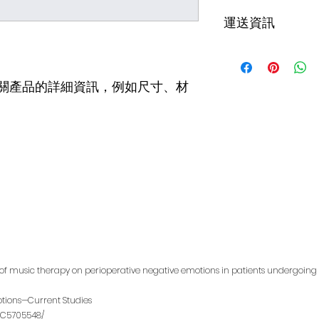
能在購買之前清楚了
這是退貨與退款政策
運送資訊
客有信心和决心購買
產品。撰寫政策時，
顧客有信心購買您的
這是個運送政策，適
的資訊。撰寫政策時
讓顧客有信心購買您
關產品的詳細資訊，例如尺寸、材
s of music therapy on perioperative negative emotions in patients undergoing
otions—Current Studies
PMC5705548/