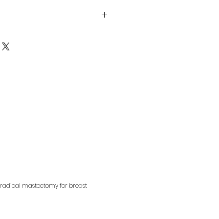
解產品。所以請盡量提供資訊，讓顧
，適合向客戶解釋如何處理不滿意的
產品。
請盡量開門見山，以便建立互信，讓
產品。
合加入與運送方法、包裝和費用相關
，請盡量開門見山，以便建立互信，
的產品。
 radical mastectomy for breast