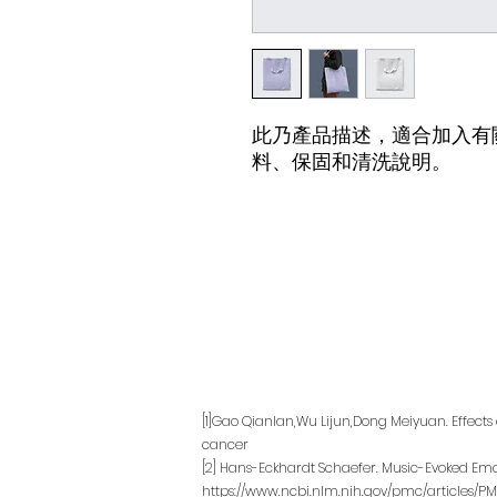
此乃產品描述，適合加入有
料、保固和清洗說明。
[1]Gao Qianlan,Wu Lijun,Dong Meiyuan. Effect
cancer
[2] Hans-Eckhardt Schaefer. Music-Evoked Em
https://www.ncbi.nlm.nih.gov/pmc/articles/