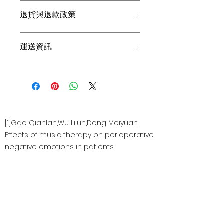
這是產品詳情，適合加入有關產品的更
退貨與退款政策
多資訊，例如尺寸、材料、保固和清洗
說明。另外，您也可在此處形容產品的
獨特之處，以及可給客戶帶來的好處。
這是退貨與退款政策，適合向客戶解釋
運送資訊
買家總是希望能在購買之前清楚了解產
如何處理不滿意的產品。撰寫政策時，
品。所以請盡量提供資訊，讓顧客有信
請盡量開門見山，以便建立互信，讓顧
心和决心購買產品。
客有信心購買您的產品。
這是個運送政策，適合加入與運送方
法、包裝和費用相關的資訊。撰寫政策
時，請盡量開門見山，以便建立互信，
讓顧客有信心購買您的產品。
[1]Gao Qianlan,Wu Lijun,Dong Meiyuan.
Effects of music therapy on perioperative
negative emotions in patients
undergoing radical mastectomy for
breast cancer
[2] Hans-Eckhardt Schaefer. Music-Evoked
Emotions—Current Studies
https://www.ncbi.nlm.nih.gov/pmc/articles/P
MC5705548/